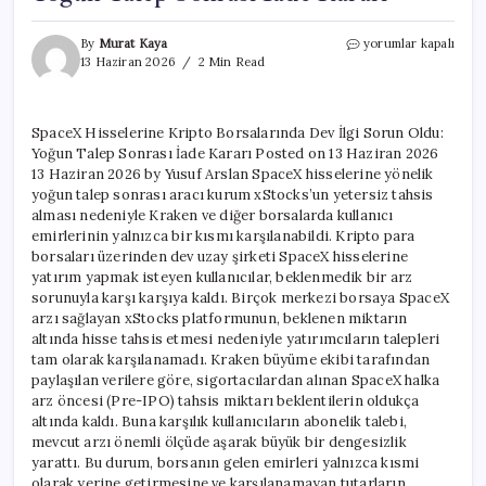
SpaceX
By
Murat Kaya
yorumlar kapalı
Hisselerine
13 Haziran 2026
2 Min Read
Kripto
Borsalarında
Dev
SpaceX Hisselerine Kripto Borsalarında Dev İlgi Sorun Oldu:
İlgi
Yoğun Talep Sonrası İade Kararı Posted on 13 Haziran 2026
Sorun
Oldu:
13 Haziran 2026 by Yusuf Arslan SpaceX hisselerine yönelik
Yoğun
yoğun talep sonrası aracı kurum xStocks’un yetersiz tahsis
Talep
alması nedeniyle Kraken ve diğer borsalarda kullanıcı
Sonrası
emirlerinin yalnızca bir kısmı karşılanabildi. Kripto para
İade
borsaları üzerinden dev uzay şirketi SpaceX hisselerine
Kararı
yatırım yapmak isteyen kullanıcılar, beklenmedik bir arz
için
sorunuyla karşı karşıya kaldı. Birçok merkezi borsaya SpaceX
arzı sağlayan xStocks platformunun, beklenen miktarın
altında hisse tahsis etmesi nedeniyle yatırımcıların talepleri
tam olarak karşılanamadı. Kraken büyüme ekibi tarafından
paylaşılan verilere göre, sigortacılardan alınan SpaceX halka
arz öncesi (Pre-IPO) tahsis miktarı beklentilerin oldukça
altında kaldı. Buna karşılık kullanıcıların abonelik talebi,
mevcut arzı önemli ölçüde aşarak büyük bir dengesizlik
yarattı. Bu durum, borsanın gelen emirleri yalnızca kısmi
olarak yerine getirmesine ve karşılanamayan tutarların