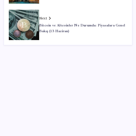
Next
Bitcoin ve Altcoinler Ne Durumda: Piyasalara Genel
Bakış (13 Haziran)
SON YAZILAR
Bakan Şimşek’ten “Milletimizle Çeyrek Asır, Türkiye
Geleceğe Hazır” paylaşımı
Son dakika… Butlan CHP’si ‘çerçeve yasa’ya imza