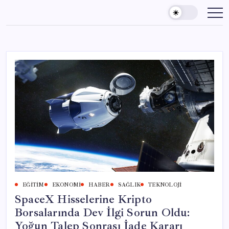
Skip
to
content
EĞITIM
EKONOMI
HABER
SAĞLIK
TEKNOLOJI
SpaceX Hisselerine Kripto
Borsalarında Dev İlgi Sorun Oldu:
Yoğun Talep Sonrası İade Kararı