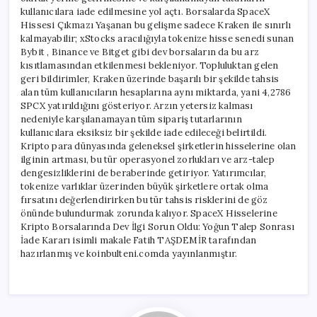
kullanıcılara iade edilmesine yol açtı. Borsalarda SpaceX
Hissesi Çıkmazı Yaşanan bu gelişme sadece Kraken ile sınırlı
kalmayabilir; xStocks aracılığıyla tokenize hisse senedi sunan
Bybit , Binance ve Bitget gibi dev borsaların da bu arz
kısıtlamasından etkilenmesi bekleniyor. Topluluktan gelen
geri bildirimler, Kraken üzerinde başarılı bir şekilde tahsis
alan tüm kullanıcıların hesaplarına aynı miktarda, yani 4,2786
SPCX yatırıldığını gösteriyor. Arzın yetersiz kalması
nedeniyle karşılanamayan tüm sipariş tutarlarının
kullanıcılara eksiksiz bir şekilde iade edileceği belirtildi.
Kripto para dünyasında geleneksel şirketlerin hisselerine olan
ilginin artması, bu tür operasyonel zorlukları ve arz-talep
dengesizliklerini de beraberinde getiriyor. Yatırımcılar,
tokenize varlıklar üzerinden büyük şirketlere ortak olma
fırsatını değerlendirirken bu tür tahsis risklerini de göz
önünde bulundurmak zorunda kalıyor. SpaceX Hisselerine
Kripto Borsalarında Dev İlgi Sorun Oldu: Yoğun Talep Sonrası
İade Kararı isimli makale Fatih TAŞDEMİR tarafından
hazırlanmış ve koinbulteni.comda yayınlanmıştır.