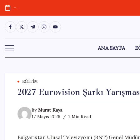
Skip
-
to
content
https://www.facebook.com/
https://twitter.com/
https://t.me/
https://www.instagram.com/
https://youtube.com/
ANA SAYFA
E
EĞITIM
2027 Eurovision Şarkı Yarışmas
By
Murat Kaya
17 Mayıs 2026
1 Min Read
Bulgaristan Ulusal Televizyonu (BNT) Genel Müdürü