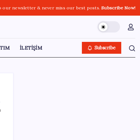
o our newsletter & never miss our best posts.
Subscribe Now!
TIM
İLETİŞİM
Subscribe
ı
SON YAZILAR
Son dakika… Butlan CHP’si ‘çerçeve yasa’ya
imza atacak