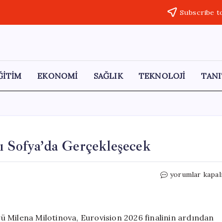
Subscribe t
ĞİTİM
EKONOMİ
SAĞLIK
TEKNOLOJİ
TANI
ı Sofya’da Gerçekleşecek
2027
yorumlar kapal
Eurovision
Şarkı
Yarışması
Sofya’da
 Milena Milotinova, Eurovision 2026 finalinin ardından