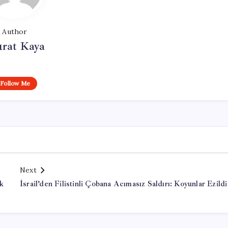
Author
rat Kaya
Follow Me
Next
ük
İsrail’den Filistinli Çobana Acımasız Saldırı: Koyunlar Ezildi