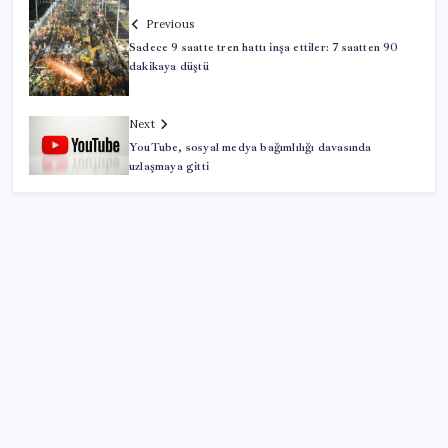
Previous
Sadece 9 saatte tren hattı inşa ettiler: 7 saatten 90
dakikaya düştü
Next
YouTube, sosyal medya bağımlılığı davasında
uzlaşmaya gitti
SON YAZILAR
Resmi Gazete’de bugün (08.08.2026)