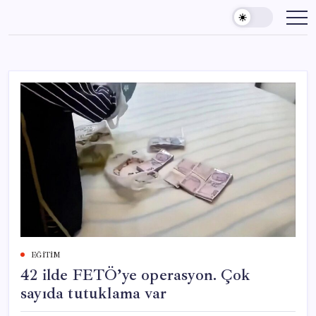
Skip
to
content
EĞITIM
42 ilde FETÖ’ye operasyon. Çok
sayıda tutuklama var