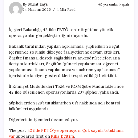
42
By
Murat Kaya
yorumlar kapalı
ilde
24 Haziran 2026
1 Min Read
FETÖ’ye
operasyon.
Çok
İçişleri Bakanlığı, 42 ilde FETÖ terör örgütüne yönelik
sayıda
operasyonlar gerçekleştirdiğini duyurdu.
tutuklama
var
Bakanlk tarafından yapılan açıklamada; şüphelilerin örgüt
için
içerisinde sorumlu düzeyde faaliyetlerine devam ettikleri,
örgüte finansal destek sağladıkları, ankesörlü telefonlarla
iletişim kurdukları, örgütün “güncel yapılanması, öğrenci
yapılanması, finans yapılanması ve mahrem yapılanması’’
içerisinde faaliyet gösterdikleri tespit edildiği belirtildi.
İl Emniyet Müdürlükleri TEM ve KOM Şube Müdürlüklerince
42 ilde düzenlenen operasyonlarda 237 şüpheli yakalandı.
Şüphelilerden 128’i tutuklanırken 61’i hakkında adli kontrol
hükümleri uygulandı.
Diğerlerinin işlemleri devam ediyor.
The post
42 ilde FETÖ’ye operasyon. Çok sayıda tutuklama
var
appeared first on
Kilis Egitim
.