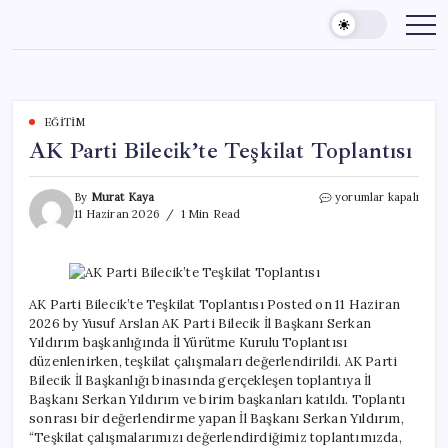
Skip
to
content
EĞITIM
AK Parti Bilecik’te Teşkilat Toplantısı
AK
By
Murat Kaya
yorumlar kapalı
Parti
11 Haziran 2026
1 Min Read
Bilecik’te
Teşkilat
Toplantısı
için
AK Parti Bilecik’te Teşkilat Toplantısı Posted on 11 Haziran
2026 by Yusuf Arslan AK Parti Bilecik İl Başkanı Serkan
Yıldırım başkanlığında İl Yürütme Kurulu Toplantısı
düzenlenirken, teşkilat çalışmaları değerlendirildi. AK Parti
Bilecik İl Başkanlığı binasında gerçekleşen toplantıya İl
Başkanı Serkan Yıldırım ve birim başkanları katıldı. Toplantı
sonrası bir değerlendirme yapan İl Başkanı Serkan Yıldırım,
“Teşkilat çalışmalarımızı değerlendirdiğimiz toplantımızda,