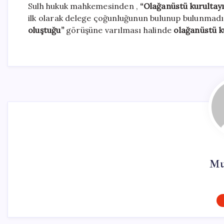
Sulh hukuk mahkemesinden ,
“Olağanüstü kurultayın
ilk olarak delege çoğunluğunun bulunup bulunmadığ
oluştuğu”
görüşüne varılması halinde
olağanüstü ku
Mu