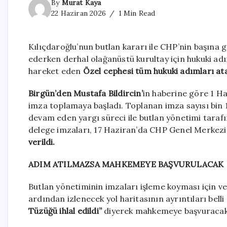
By
Murat Kaya
22 Haziran 2026
1 Min Read
Kılıçdaroğlu’nun butlan kararı ile CHP’nin başına
ederken derhal olağanüstü kurultay için hukuki ad
hareket eden
Özel cephesi tüm hukuki adımları at
Birgün’den Mustafa Bildircin’
in haberine göre 1 H
imza toplamaya başladı. Toplanan imza sayısı bin 13
devam eden yargı süreci ile butlan yönetimi tarafı
delege imzaları, 17 Haziran’da CHP Genel Merkezi’n
verildi.
ADIM ATILMAZSA MAHKEMEYE BAŞVURULACAK
Butlan yönetiminin imzaları işleme koyması için ve
ardından izlenecek yol haritasının ayrıntıları belli 
Tüzüğü ihlal edildi”
diyerek mahkemeye başvuracak