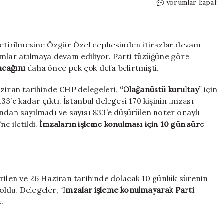
CHP’nin
yorumlar kapal
butlan
yönetimi
için
son
 getirilmesine Özgür Özel cephesinden itirazlar devam
tarih
ımlar atılmaya devam ediliyor. Parti tüzüğüne göre
26
acağını
daha önce pek çok defa belirtmişti.
Haziran:
Kritik
aziran tarihinde CHP delegeleri,
“Olağanüstü kurultay”
içi
adım
3’e kadar çıktı. İstanbul delegesi 170 kişinin imzası
atılacak
ndan sayılmadı ve sayısı 833’e düşürülen noter onaylı
için
e iletildi.
İmzaların işleme konulması için 10 gün süre
rilen ve 26 Haziran tarihinde dolacak 10 günlük sürenin
oldu. Delegeler, “İ
mzalar işleme konulmayarak Parti
.