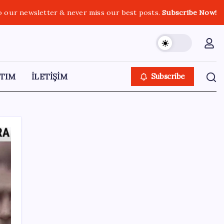
o our newsletter & never miss our best posts.
Subscribe Now!
TIM
İLETİŞİM
Subscribe
SON YAZILAR
Döviz cinsi ticari kredilerde tarihi rekor