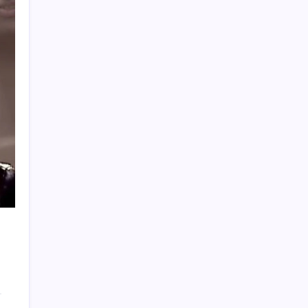
Mevduat faizinde mart ayından bu yana bir
ilk yaşandı!
Kritik toplantıya günler kaldı: Merkez
Bankası enflasyon tahminlerini 13
Ağustos’ta duyuracak
Benzin fiyatlarına yeni zam yolda: Dünkü
indirim tabelalara yansımamıştı…
Bakan Şimşek’ten “Milletimizle Çeyrek Asır,
Türkiye Geleceğe Hazır” paylaşımı
Son dakika… Butlan CHP’si ‘çerçeve yasa’ya
imza atacak
Son Dakika… Ayrıntılar ortaya çıktı: İşte
‘çerçeve yasa’ kanun teklifi
YENİ Partili Ceylan duyurdu: Bağış
kampanyasında son durum ne?
Temmuzda verdiler, ağustosta aldılar
Son Dakika… TİP milletvekili Sera Kadıgil