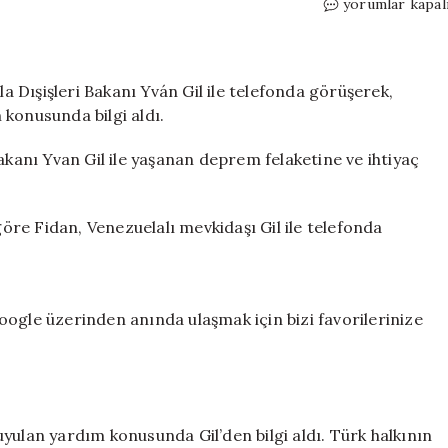
Dışişleri
yorumlar kapal
Bakanı
Hakan
Fidan,
Venezuelalı
la Dışişleri Bakanı Yván Gil ile telefonda görüşerek,
mevkidaşı
konusunda bilgi aldı.
ile
telefonda
akanı Yvan Gil ile yaşanan deprem felaketine ve ihtiyaç
görüştü
için
göre Fidan, Venezuelalı mevkidaşı Gil ile telefonda
ogle üzerinden anında ulaşmak için bizi favorilerinize
yulan yardım konusunda Gil’den bilgi aldı. Türk halkının