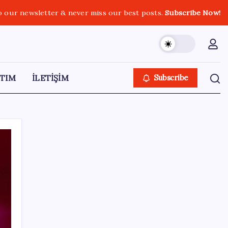
o our newsletter & never miss our best posts.
Subscribe Now!
TIM
İLETİŞİM
Subscribe
SON YAZILAR
Telif baskısı sonuç verdi: Suno şarkılarına
dijital imza geliyor