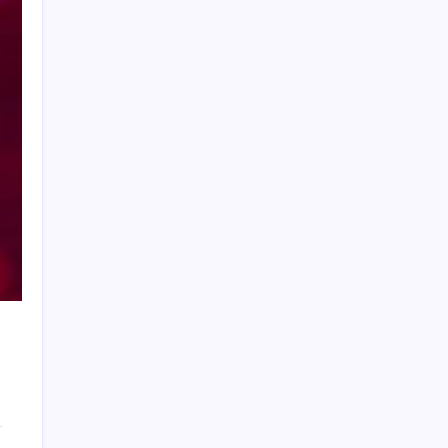
Citi, üçüncü çeyrek petrol tahminini
yükseltti
İş Bankası’nda üst düzey görev değişimi:
Hakan Aran görevinden ayrılıyor
BDDK’den yatırım araçlarına yeni çerçeve:
Bireysel limitlerde kurallar sil baştan
Bakan Yumaklı duyurdu! 688 milyon liralık
destek ödemesi bugün hesaplarda
Eskişehir’de 2 belediye başkanı YENİ
Parti’ye geçti
500 tam puan almıştı… LGS birincisi
Umut’un tercihi belli oldu
Redmi 17 ve 17 5G 7.500 mAh Batarya ile
Tanıtıldı
AB’den Ar-Ge’ye 130 milyar euroluk kaynak
Son dakika… Menderes Belediye Başkanı