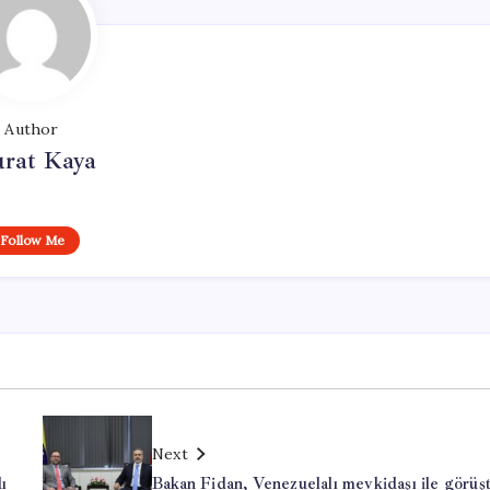
Author
rat Kaya
Follow Me
Next
ı
Bakan Fidan, Venezuelalı mevkidaşı ile görüş