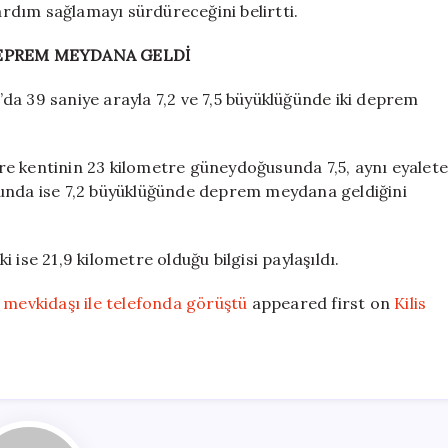
yardım sağlamayı sürdüreceğini belirtti.
DEPREM MEYDANA GELDİ
da 39 saniye arayla 7,2 ve 7,5 büyüklüğünde iki deprem
e kentinin 23 kilometre güneydoğusunda 7,5, aynı eyalete
sunda ise 7,2 büyüklüğünde deprem meydana geldiğini
 ise 21,9 kilometre olduğu bilgisi paylaşıldı.
 mevkidaşı ile telefonda görüştü
appeared first on
Kilis