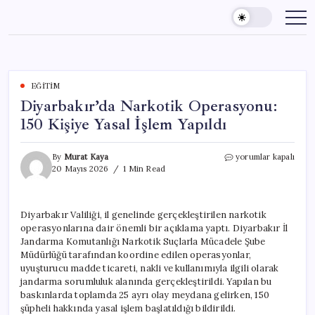
Skip
to
content
EĞITIM
Diyarbakır’da Narkotik Operasyonu:
150 Kişiye Yasal İşlem Yapıldı
Diyarbakır’da
By
Murat Kaya
yorumlar kapalı
Narkotik
20 Mayıs 2026
1 Min Read
Operasyonu:
150
Kişiye
Diyarbakır Valiliği, il genelinde gerçekleştirilen narkotik
Yasal
operasyonlarına dair önemli bir açıklama yaptı. Diyarbakır İl
İşlem
Yapıldı
Jandarma Komutanlığı Narkotik Suçlarla Mücadele Şube
için
Müdürlüğü tarafından koordine edilen operasyonlar,
uyuşturucu madde ticareti, nakli ve kullanımıyla ilgili olarak
jandarma sorumluluk alanında gerçekleştirildi. Yapılan bu
baskınlarda toplamda 25 ayrı olay meydana gelirken, 150
şüpheli hakkında yasal işlem başlatıldığı bildirildi.