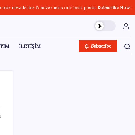
o our newsletter & never miss our best posts.
Subscribe Now!
TIM
İLETİŞİM
Subscribe
SON YAZILAR
ı
Bakan Şimşek’ten “Milletimizle Çeyrek Asır,
Türkiye Geleceğe Hazır” paylaşımı