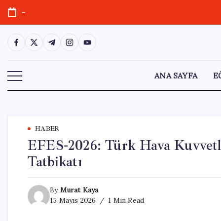
Skip
-
to
content
https://www.facebook.com/
https://twitter.com/
https://t.me/
https://www.instagram.com/
https://youtube.com/
ANA SAYFA
E
HABER
EFES-2026: Türk Hava Kuvvetle
Tatbikatı
By
Murat Kaya
15 Mayıs 2026
1 Min Read