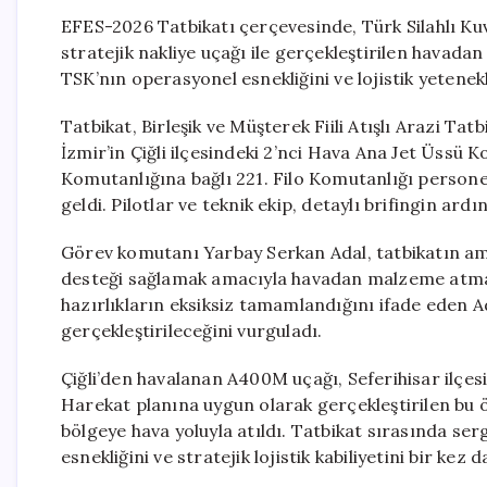
EFES-2026 Tatbikatı çerçevesinde, Türk Silahlı Ku
stratejik nakliye uçağı ile gerçekleştirilen havada
TSK’nın operasyonel esnekliğini ve lojistik yetenek
Tatbikat, Birleşik ve Müşterek Fiili Atışlı Arazi T
İzmir’in Çiğli ilçesindeki 2’nci Hava Ana Jet Üssü
Komutanlığına bağlı 221. Filo Komutanlığı persone
geldi. Pilotlar ve teknik ekip, detaylı brifingin ard
Görev komutanı Yarbay Serkan Adal, tatbikatın amaçl
desteği sağlamak amacıyla havadan malzeme atma gö
hazırlıkların eksiksiz tamamlandığını ifade eden Ad
gerçekleştirileceğini vurguladı.
Çiğli’den havalanan A400M uçağı, Seferihisar ilçes
Harekat planına uygun olarak gerçekleştirilen bu 
bölgeye hava yoluyla atıldı. Tatbikat sırasında ser
esnekliğini ve stratejik lojistik kabiliyetini bir kez