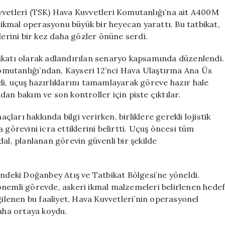
Kuvvetleri’nde
vvetleri (TSK) Hava Kuvvetleri Komutanlığı’na ait A400M
Etkileyici
n ikmal operasyonu büyük bir heyecan yarattı. Bu tatbikat,
Havadan
lerini bir kez daha gözler önüne serdi.
İkmal
Tatbikatı
atbikatı olarak adlandırılan senaryo kapsamında düzenlendi.
için
 Komutanlığı’ndan, Kayseri 12’nci Hava Ulaştırma Ana Üs
li, uçuş hazırlıklarını tamamlayarak göreve hazır hale
ından bakım ve son kontroller için piste çıktılar.
arı hakkında bilgi verirken, birliklere gerekli lojistik
revini icra ettiklerini belirtti. Uçuş öncesi tüm
al, planlanan görevin güvenli bir şekilde
indeki Doğanbey Atış ve Tatbikat Bölgesi’ne yöneldi.
önemli görevde, askeri ikmal malzemeleri belirlenen hede
gilenen bu faaliyet, Hava Kuvvetleri’nin operasyonel
 daha ortaya koydu.