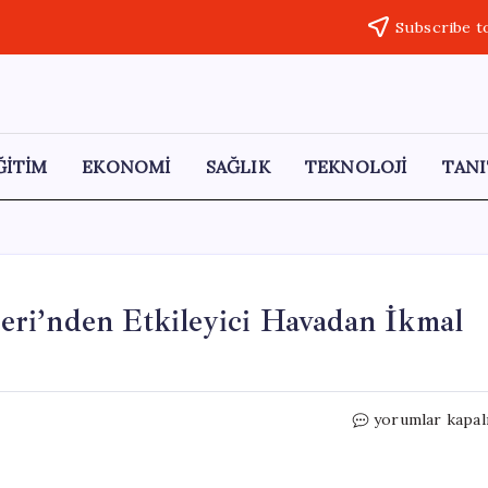
Subscribe t
ĞİTİM
EKONOMİ
SAĞLIK
TEKNOLOJİ
TANI
ri’nden Etkileyici Havadan İkmal
EFES-
yorumlar kapal
2026:
Türk
Hava