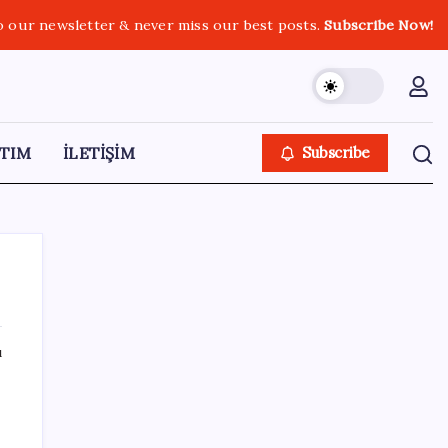
o our newsletter & never miss our best posts.
Subscribe Now!
TIM
İLETİŞİM
Subscribe
ı
SON YAZILAR
Bakan Şimşek’ten “Milletimizle Çeyrek Asır,
Türkiye Geleceğe Hazır” paylaşımı