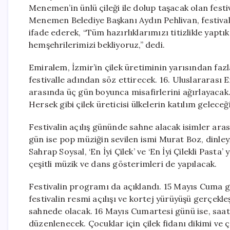
Menemen’in ünlü çileği ile dolup taşacak olan festiva
Menemen Belediye Başkanı Aydın Pehlivan, festivali
ifade ederek, “Tüm hazırlıklarımızı titizlikle yapt
hemşehrilerimizi bekliyoruz,” dedi.
Emiralem, İzmir’in çilek üretiminin yarısından fazl
festivalle adından söz ettirecek. 16. Uluslararası E
arasında üç gün boyunca misafirlerini ağırlayaca
Hersek gibi çilek üreticisi ülkelerin katılım geleceğ
Festivalin açılış gününde sahne alacak isimler ara
gün ise pop müziğin sevilen ismi Murat Boz, dinle
Sahrap Soysal, ‘En İyi Çilek’ ve ‘En İyi Çilekli Past
çeşitli müzik ve dans gösterimleri de yapılacak.
Festivalin programı da açıklandı. 15 Mayıs Cuma gü
festivalin resmi açılışı ve kortej yürüyüşü gerçe
sahnede olacak. 16 Mayıs Cumartesi günü ise, saa
düzenlenecek. Çocuklar için çilek fidanı dikimi ve ç