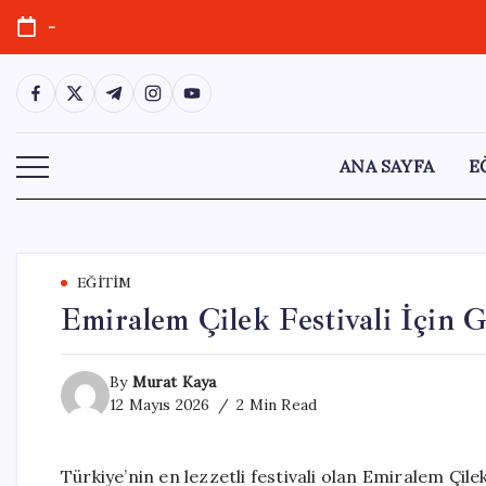
Skip
-
to
content
https://www.facebook.com/
https://twitter.com/
https://t.me/
https://www.instagram.com/
https://youtube.com/
ANA SAYFA
E
EĞITIM
Emiralem Çilek Festivali İçin G
By
Murat Kaya
12 Mayıs 2026
2 Min Read
Türkiye’nin en lezzetli festivali olan Emiralem Çilek