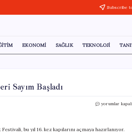
Subscribe t
ĞİTİM
EKONOMİ
SAĞLIK
TEKNOLOJİ
TANI
eri Sayım Başladı
Emiralem
yorumlar kapal
Çilek
Festivali
İçin
Geri
 Festivali, bu yıl 16. kez kapılarını açmaya hazırlanıyor.