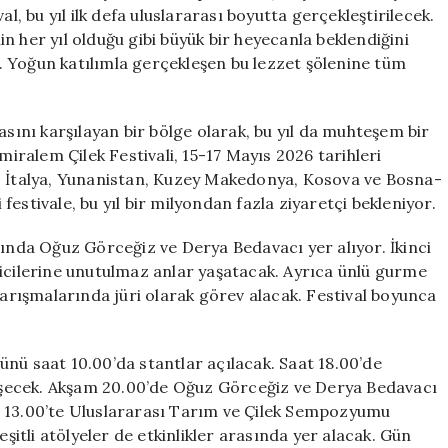
Sayım
l, bu yıl ilk defa uluslararası boyutta gerçekleştirilecek.
Başladı
n her yıl olduğu gibi büyük bir heyecanla beklendiğini
için
ık. Yoğun katılımla gerçekleşen bu lezzet şölenine tüm
asını karşılayan bir bölge olarak, bu yıl da muhteşem bir
miralem Çilek Festivali, 15-17 Mayıs 2026 tarihleri
k. İtalya, Yunanistan, Kuzey Makedonya, Kosova ve Bosna-
i festivale, bu yıl bir milyondan fazla ziyaretçi bekleniyor.
sında Oğuz Görceğiz ve Derya Bedavacı yer alıyor. İkinci
yicilerine unutulmaz anlar yaşatacak. Ayrıca ünlü gurme
a’ yarışmalarında jüri olarak görev alacak. Festival boyunca
nü saat 10.00’da stantlar açılacak. Saat 18.00’de
kleşecek. Akşam 20.00’de Oğuz Görceğiz ve Derya Bedavacı
t 13.00’te Uluslararası Tarım ve Çilek Sempozyumu
eşitli atölyeler de etkinlikler arasında yer alacak. Gün