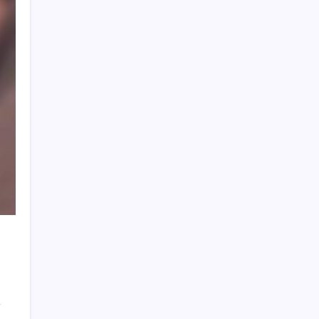
Citi, üçüncü çeyrek petrol tahminini
yükseltti
İş Bankası’nda üst düzey görev değişimi:
Hakan Aran görevinden ayrılıyor
BDDK’den yatırım araçlarına yeni çerçeve:
Bireysel limitlerde kurallar sil baştan
Bakan Yumaklı duyurdu! 688 milyon liralık
destek ödemesi bugün hesaplarda
Eskişehir’de 2 belediye başkanı YENİ
Parti’ye geçti
500 tam puan almıştı… LGS birincisi
Umut’un tercihi belli oldu
Redmi 17 ve 17 5G 7.500 mAh Batarya ile
Tanıtıldı
AB’den Ar-Ge’ye 130 milyar euroluk kaynak
Son dakika… Menderes Belediye Başkanı