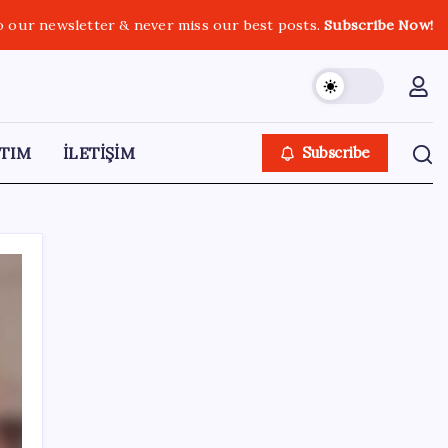
o our newsletter & never miss our best posts.
Subscribe Now!
TIM
İLETİŞİM
Subscribe
SON YAZILAR
Telif baskısı sonuç verdi: Suno şarkılarına
dijital imza geliyor