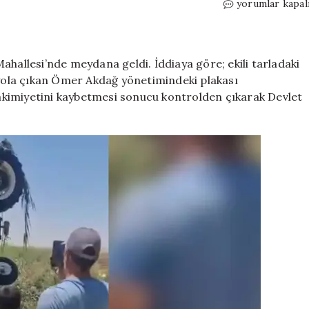
Eve
yorumlar kapal
dönüş
yolunda
kahreden
facia!
ahallesi’nde meydana geldi. İddiaya göre; ekili tarladaki
Traktör
ola çıkan Ömer Akdağ yönetimindeki plakası
sulama
kimiyetini kaybetmesi sonucu kontrolden çıkarak Devlet
kanalına
devrildi!
4
yaşındaki
Ömer
Ali
hayatını
kaybetti
için