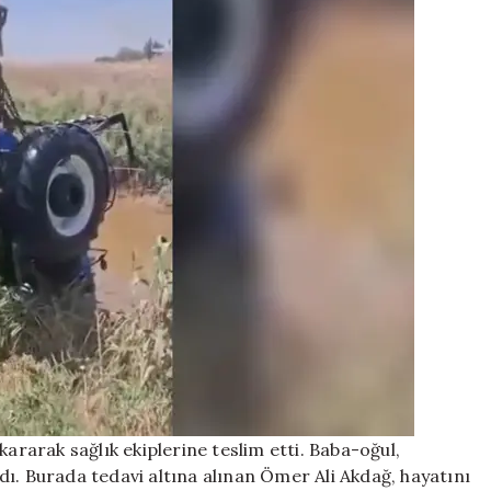
kararak sağlık ekiplerine teslim etti. Baba-oğul,
ı. Burada tedavi altına alınan Ömer Ali Akdağ, hayatını