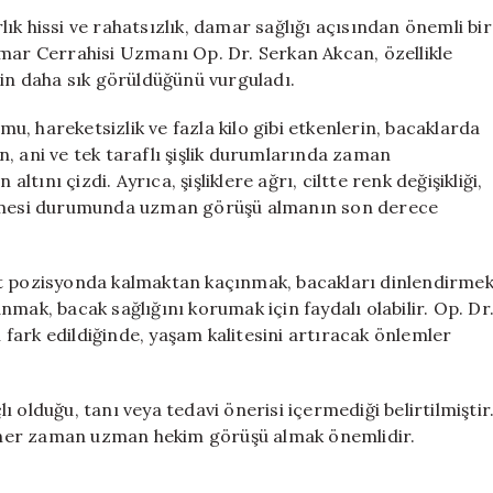
Dikkat
ık hissi ve rahatsızlık, damar sağlığı açısından önemli bir
Edilmesi
amar Cerrahisi Uzmanı Op. Dr. Serkan Akcan, özellikle
Gereken
rin daha sık görüldüğünü vurguladı.
Gizli
Tehlikeler
, hareketsizlik ve fazla kilo gibi etkenlerin, bacaklarda
için
can, ani ve tek taraflı şişlik durumlarında zaman
ını çizdi. Ayrıca, şişliklere ağrı, ciltte renk değişikliği,
 etmesi durumunda uzman görüşü almanın son derece
it pozisyonda kalmaktan kaçınmak, bacakları dinlendirme
mak, bacak sağlığını korumak için faydalı olabilir. Op. Dr
n fark edildiğinde, yaşam kalitesini artıracak önlemler
 olduğu, tanı veya tedavi önerisi içermediği belirtilmiştir
in her zaman uzman hekim görüşü almak önemlidir.