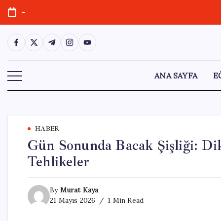
Skip
-
to
content
https://www.facebook.com/
https://twitter.com/
https://t.me/
https://www.instagram.com/
https://youtube.com/
ANA SAYFA
E
HABER
Gün Sonunda Bacak Şişliği: Di
Tehlikeler
By
Murat Kaya
21 Mayıs 2026
1 Min Read