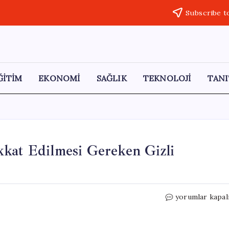
Subscribe t
ĞİTİM
EKONOMİ
SAĞLIK
TEKNOLOJİ
TANI
kkat Edilmesi Gereken Gizli
Gün
yorumlar kapal
Sonunda
Bacak
Şişliği: