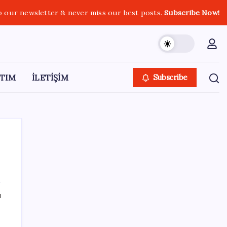
o our newsletter & never miss our best posts.
Subscribe Now!
TIM
İLETİŞİM
Subscribe
SON YAZILAR
ı
Bakan Şimşek’ten “Milletimizle Çeyrek Asır,
Türkiye Geleceğe Hazır” paylaşımı