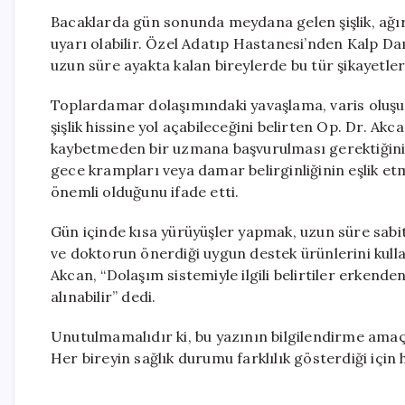
Bacaklarda gün sonunda meydana gelen şişlik, ağırl
uyarı olabilir. Özel Adatıp Hastanesi’nden Kalp D
uzun süre ayakta kalan bireylerde bu tür şikayetle
Toplardamar dolaşımındaki yavaşlama, varis oluşumu
şişlik hissine yol açabileceğini belirten Op. Dr. Ak
kaybetmeden bir uzmana başvurulması gerektiğinin alt
gece krampları veya damar belirginliğinin eşlik
önemli olduğunu ifade etti.
Gün içinde kısa yürüyüşler yapmak, uzun süre sab
ve doktorun önerdiği uygun destek ürünlerini kullan
Akcan, “Dolaşım sistemiyle ilgili belirtiler erkende
alınabilir” dedi.
Unutulmamalıdır ki, bu yazının bilgilendirme amaçlı
Her bireyin sağlık durumu farklılık gösterdiği iç