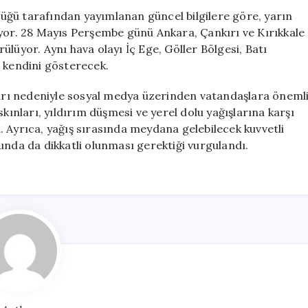
Önemli
üğü tarafından yayımlanan güncel bilgilere göre, yarın
Uyarı
iyor. 28 Mayıs Perşembe günü Ankara, Çankırı ve Kırıkkale
için
lüyor. Aynı hava olayı İç Ege, Göller Bölgesi, Batı
e kendini gösterecek.
lları nedeniyle sosyal medya üzerinden vatandaşlara öneml
kınları, yıldırım düşmesi ve yerel dolu yağışlarına karşı
di. Ayrıca, yağış sırasında meydana gelebilecek kuvvetli
unda da dikkatli olunması gerektiği vurgulandı.