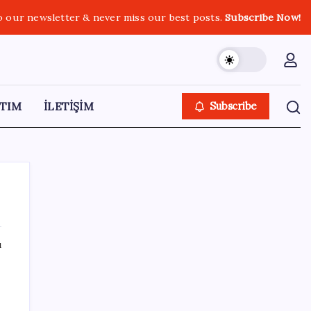
o our newsletter & never miss our best posts.
Subscribe Now!
TIM
İLETİŞİM
Subscribe
ı
SON YAZILAR
Benzin fiyatlarına yeni zam yolda: Dünkü
indirim tabelalara yansımamıştı…