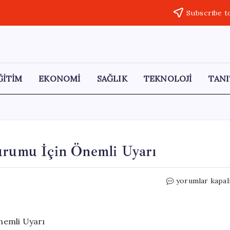
Subscribe t
ĞİTİM
EKONOMİ
SAĞLIK
TEKNOLOJİ
TANI
Durumu İçin Önemli Uyarı
İçişleri
yorumlar kapal
Bakanlığı’ndan
Hava
Durumu
İçin