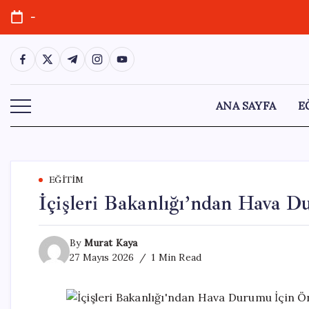
Skip
-
to
content
https://www.facebook.com/
https://twitter.com/
https://t.me/
https://www.instagram.com/
https://youtube.com/
ANA SAYFA
E
EĞITIM
İçişleri Bakanlığı’ndan Hava 
By
Murat Kaya
27 Mayıs 2026
1 Min Read