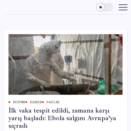
Skip
to
content
EĞITIM
HABER
SAĞLIK
İlk vaka tespit edildi, zamana karşı
yarış başladı: Ebola salgını Avrupa’ya
sıçradı