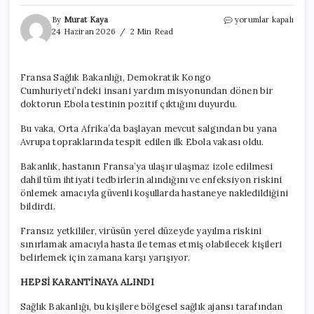
İlk
By
Murat Kaya
yorumlar kapalı
vaka
24 Haziran 2026
2 Min Read
tespit
edildi,
zamana
Fransa Sağlık Bakanlığı, Demokratik Kongo
karşı
Cumhuriyeti’ndeki insani yardım misyonundan dönen bir
yarış
başladı:
doktorun Ebola testinin pozitif çıktığını duyurdu.
Ebola
salgını
Bu vaka, Orta Afrika’da başlayan mevcut salgından bu yana
Avrupa’ya
Avrupa topraklarında tespit edilen ilk Ebola vakası oldu.
sıçradı
için
Bakanlık, hastanın Fransa’ya ulaşır ulaşmaz izole edilmesi
dahil tüm ihtiyati tedbirlerin alındığını ve enfeksiyon riskini
önlemek amacıyla güvenli koşullarda hastaneye nakledildiğini
bildirdi.
Fransız yetkililer, virüsün yerel düzeyde yayılma riskini
sınırlamak amacıyla hasta ile temas etmiş olabilecek kişileri
belirlemek için zamana karşı yarışıyor.
HEPSİ KARANTİNAYA ALINDI
Sağlık Bakanlığı, bu kişilere bölgesel sağlık ajansı tarafından