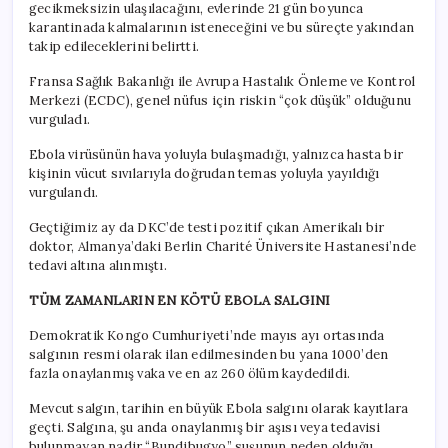
gecikmeksizin ulaşılacağını, evlerinde 21 gün boyunca
karantinada kalmalarının isteneceğini ve bu süreçte yakından
takip edileceklerini belirtti.
Fransa Sağlık Bakanlığı ile Avrupa Hastalık Önleme ve Kontrol
Merkezi (ECDC), genel nüfus için riskin “çok düşük” olduğunu
vurguladı.
Ebola virüsünün hava yoluyla bulaşmadığı, yalnızca hasta bir
kişinin vücut sıvılarıyla doğrudan temas yoluyla yayıldığı
vurgulandı.
Geçtiğimiz ay da DKC’de testi pozitif çıkan Amerikalı bir
doktor, Almanya’daki Berlin Charité Üniversite Hastanesi’nde
tedavi altına alınmıştı.
TÜM ZAMANLARIN EN KÖTÜ EBOLA SALGINI
Demokratik Kongo Cumhuriyeti’nde mayıs ayı ortasında
salgının resmi olarak ilan edilmesinden bu yana 1000’den
fazla onaylanmış vaka ve en az 260 ölüm kaydedildi.
Mevcut salgın, tarihin en büyük Ebola salgını olarak kayıtlara
geçti. Salgına, şu anda onaylanmış bir aşısı veya tedavisi
bulunmayan nadir “Bundibugyo” suşunun neden olduğu