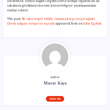
yaratırken, Dünya Sağlık Örgütü (DSÖ) komşu Uganda’da da
vakaların görülmesi üzerine krizin bölgeye yayılmasından
endişe ediyor.
The post
İlk vaka tespit edildi, zamana karşı yarış başladı:
Ebola salgını Avrupa’ya sıçradı
appeared first on
Kilis Egitim
.
Author
Murat Kaya
Follow Me