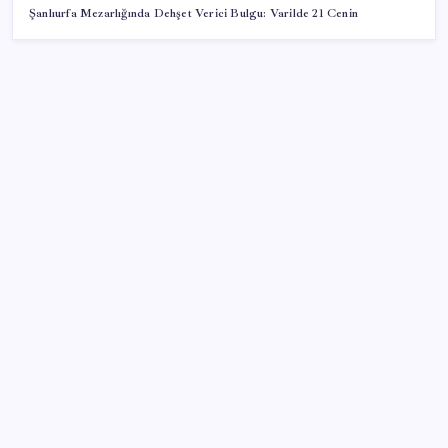
Şanlıurfa Mezarlığında Dehşet Verici Bulgu: Varilde 21 Cenin
SON YAZILAR
Telif baskısı sonuç verdi: Suno şarkılarına dijital imza
geliyor
Citi, üçüncü çeyrek petrol tahminini yükseltti
İş Bankası’nda üst düzey görev değişimi: Hakan Aran
görevinden ayrılıyor
BDDK’den yatırım araçlarına yeni çerçeve: Bireysel
limitlerde kurallar sil baştan