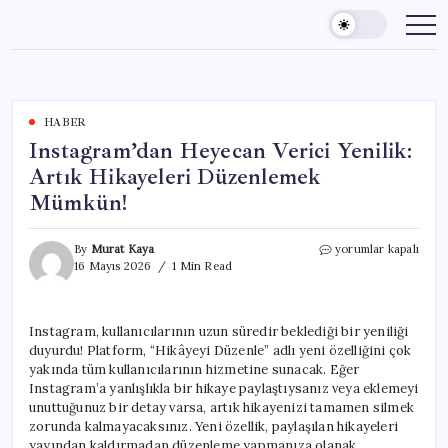
Skip
to
content
HABER
Instagram’dan Heyecan Verici Yenilik:
Artık Hikayeleri Düzenlemek
Mümkün!
Instagram’dan
By
Murat Kaya
yorumlar kapalı
Heyecan
16 Mayıs 2026
1 Min Read
Verici
Yenilik:
Artık
Instagram, kullanıcılarının uzun süredir beklediği bir yeniliği
Hikayeleri
duyurdu! Platform, “Hikâyeyi Düzenle” adlı yeni özelliğini çok
Düzenlemek
Mümkün!
yakında tüm kullanıcılarının hizmetine sunacak. Eğer
için
Instagram’a yanlışlıkla bir hikaye paylaştıysanız veya eklemeyi
unuttuğunuz bir detay varsa, artık hikayenizi tamamen silmek
zorunda kalmayacaksınız. Yeni özellik, paylaşılan hikayeleri
yayından kaldırmadan düzenleme yapmanıza olanak