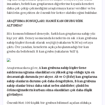
insanları, belirli kan gruplarının diğerlerine kıyasla keneleri
daha çok çekip çekmediğini araştırmaya karar verdiler ve bu
faktörün gerçekten de önemli bir kriter olabileceğini buldular.
ARAŞTIRMA SONUÇLARI: HANGİ KAN GRUBU RİSK
ALTINDA?
Söz konusu bilimsel deneyde, farklı kan gruplarına sahip yüz
kişi yer aldı. Deney sonucunda kenelerin en sık A kan grubuna
sahip kişileri konak olarak seçtiği (vakaların %36’sı) ortaya
çıktı. Öte yandan, kenelerin açıkça hoşlanmadığı bir kan
grubu da belirlendi: B kan grubu (vakaların %15’i).
Araştırmacılara göre,
A kan grubuna sahip kişiler kene
saldırısına uğrama olasılıkları en yüksek grup olduğu için en
dezavantajlı durumda yer alıyor. AB ve O (Sıfır) kan gruplarına
sahip olanların durumu çok daha dengeliyken, B kan grubuna
sahip olanlar biraz daha rahat nefes alabilirler; çünkü bu
örümceğimsilerin kurbanı olma olasılıkları çok daha düşük
görünüyor.
Önemli Not: 100 kişilik bir grubun bilimsel açıdan oldukça