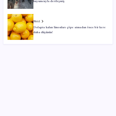
kuyumcuyla dertleşmiş
Next
Dolapta kalan limonları çöpe atmadan önce bir kere
daha düşünün!
SON YAZILAR
Son dakika… Butlan CHP’si ‘çerçeve yasa’ya imza
atacak