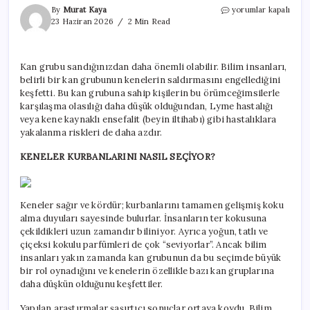
Kenelerin
By
Murat Kaya
yorumlar kapalı
sevmediği
23 Haziran 2026
2 Min Read
kan
grubu:
Bu
Kan grubu sandığınızdan daha önemli olabilir. Bilim insanları,
insanlar
belirli bir kan grubunun kenelerin saldırmasını engellediğini
çok
şanslı!
keşfetti. Bu kan grubuna sahip kişilerin bu örümceğimsilerle
için
karşılaşma olasılığı daha düşük olduğundan, Lyme hastalığı
veya kene kaynaklı ensefalit (beyin iltihabı) gibi hastalıklara
yakalanma riskleri de daha azdır.
KENELER KURBANLARINI NASIL SEÇİYOR?
Keneler sağır ve kördür; kurbanlarını tamamen gelişmiş koku
alma duyuları sayesinde bulurlar. İnsanların ter kokusuna
çekildikleri uzun zamandır biliniyor. Ayrıca yoğun, tatlı ve
çiçeksi kokulu parfümleri de çok “seviyorlar”. Ancak bilim
insanları yakın zamanda kan grubunun da bu seçimde büyük
bir rol oynadığını ve kenelerin özellikle bazı kan gruplarına
daha düşkün olduğunu keşfettiler.
Yapılan araştırmalar şaşırtıcı sonuçlar ortaya koydu. Bilim