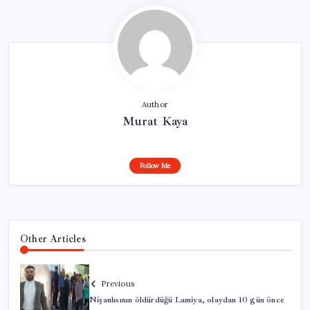
Author
Murat Kaya
Follow Me
Other Articles
Previous
Nişanlısının öldürdüğü Lamiya, olaydan 10 gün önce