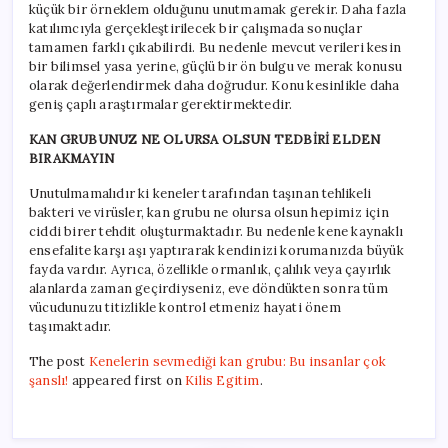
küçük bir örneklem olduğunu unutmamak gerekir. Daha fazla
katılımcıyla gerçekleştirilecek bir çalışmada sonuçlar
tamamen farklı çıkabilirdi. Bu nedenle mevcut verileri kesin
bir bilimsel yasa yerine, güçlü bir ön bulgu ve merak konusu
olarak değerlendirmek daha doğrudur. Konu kesinlikle daha
geniş çaplı araştırmalar gerektirmektedir.
KAN GRUBUNUZ NE OLURSA OLSUN TEDBİRİ ELDEN
BIRAKMAYIN
Unutulmamalıdır ki keneler tarafından taşınan tehlikeli
bakteri ve virüsler, kan grubu ne olursa olsun hepimiz için
ciddi birer tehdit oluşturmaktadır. Bu nedenle kene kaynaklı
ensefalite karşı aşı yaptırarak kendinizi korumanızda büyük
fayda vardır. Ayrıca, özellikle ormanlık, çalılık veya çayırlık
alanlarda zaman geçirdiyseniz, eve döndükten sonra tüm
vücudunuzu titizlikle kontrol etmeniz hayati önem
taşımaktadır.
The post
Kenelerin sevmediği kan grubu: Bu insanlar çok
şanslı!
appeared first on
Kilis Egitim
.