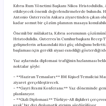
Kıbrıs Rum Yönetimi Başkanı Nikos Hristodulidis, A
etkileyecek önemli değerlendirmelerde bulundu. Hri
Antonio Guterres’in Ankara ziyaretinden çıkan oluml
kadar somut bir çözüm planının masaya konulabil
Önemli bir mülakatta, Kıbrıs sorununun çözümünü s
Hristodulidis, Guterres’in Cumhurbaşkanı Recep Ta
gelişmelerin arkasındaki itici güç olduğunu belirt
başlaması için gerekli siyasi esnekliği gösterdiği idd
Yaz aylarında diplomasi trafiğinin hızlanması bekl
noktalar şöyle:
– **Haziran Temasları:** BM Kişisel Temsilcisi Mar
ziyaret gerçekleştirecek.
– **Gayri Resmi Konferans:** Yaz döneminde geniş
planlanıyor.
– **Gizli Diplomasi:** Türkiye-AB ilişkileri çerç
uzak” bir dizi diplomatik girişim sürdürülüyor.