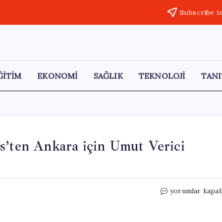
Subscribe t
ĞİTİM
EKONOMİ
SAĞLIK
TEKNOLOJİ
TANI
s’ten Ankara için Umut Verici
Kıbrıs
yorumlar kapal
Rum
Lideri
Hristodulidis’t