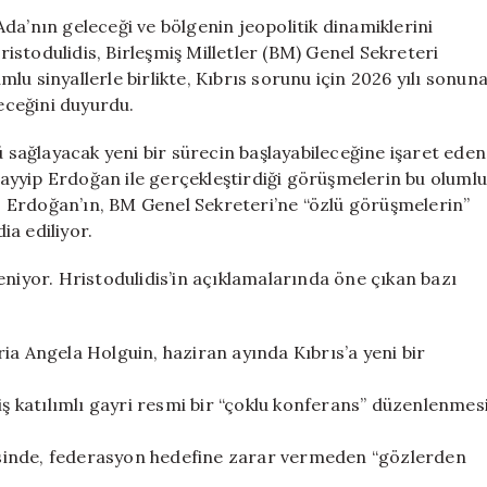
Ankara
da’nın geleceği ve bölgenin jeopolitik dinamiklerini
için
stodulidis, Birleşmiş Milletler (BM) Genel Sekreteri
Umut
u sinyallerle birlikte, Kıbrıs sorunu için 2026 yılı sonun
Verici
eceğini duyurdu.
Açıklamalar
için
ağlayacak yeni bir sürecin başlayabileceğine işaret eden
yyip Erdoğan ile gerçekleştirdiği görüşmelerin bu olumlu
ti. Erdoğan’ın, BM Genel Sekreteri’ne “özlü görüşmelerin”
ia ediliyor.
eniyor. Hristodulidis’in açıklamalarında öne çıkan bazı
ia Angela Holguin, haziran ayında Kıbrıs’a yeni bir
 katılımlı gayri resmi bir “çoklu konferans” düzenlenmes
evesinde, federasyon hedefine zarar vermeden “gözlerden