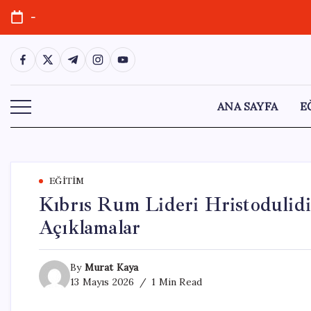
Skip
-
to
content
https://www.facebook.com/
https://twitter.com/
https://t.me/
https://www.instagram.com/
https://youtube.com/
ANA SAYFA
E
EĞITIM
Kıbrıs Rum Lideri Hristodulidi
Açıklamalar
By
Murat Kaya
13 Mayıs 2026
1 Min Read