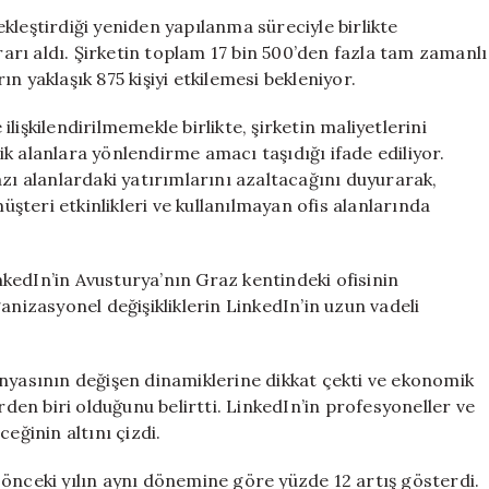
ile
kleştirdiği yeniden yapılanma süreciyle birlikte
Çalışanlarını
ararı aldı. Şirketin toplam 17 bin 500’den fazla tam zamanlı
İşten
n yaklaşık 875 kişiyi etkilemesi bekleniyor.
Çıkaracak
için
işkilendirilmemekle birlikte, şirketin maliyetlerini
k alanlara yönlendirme amacı taşıdığı ifade ediliyor.
azı alanlardaki yatırımlarını azaltacağını duyurarak,
teri etkinlikleri ve kullanılmayan ofis alanlarında
kedIn’in Avusturya’nın Graz kentindeki ofisinin
rganizasyonel değişikliklerin LinkedIn’in uzun vadeli
ünyasının değişen dinamiklerine dikkat çekti ve ekonomik
en biri olduğunu belirtti. LinkedIn’in profesyoneller ve
eğinin altını çizdi.
ir önceki yılın aynı dönemine göre yüzde 12 artış gösterdi.