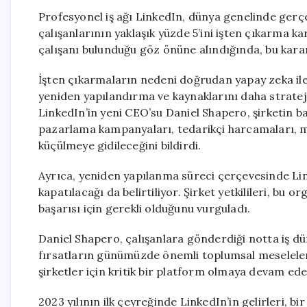
Profesyonel iş ağı LinkedIn, dünya genelinde gerçe
çalışanlarının yaklaşık yüzde 5’ini işten çıkarma k
çalışanı bulunduğu göz önüne alındığında, bu kararı
İşten çıkarmaların nedeni doğrudan yapay zeka ile il
yeniden yapılandırma ve kaynaklarını daha strateji
LinkedIn’in yeni CEO’su Daniel Shapero, şirketin b
pazarlama kampanyaları, tedarikçi harcamaları, müş
küçülmeye gidileceğini bildirdi.
Ayrıca, yeniden yapılanma süreci çerçevesinde Lin
kapatılacağı da belirtiliyor. Şirket yetkilileri, bu o
başarısı için gerekli olduğunu vurguladı.
Daniel Shapero, çalışanlara gönderdiği notta iş d
fırsatların günümüzde önemli toplumsal meselelerd
şirketler için kritik bir platform olmaya devam edec
2023 yılının ilk çeyreğinde LinkedIn’in gelirleri, b