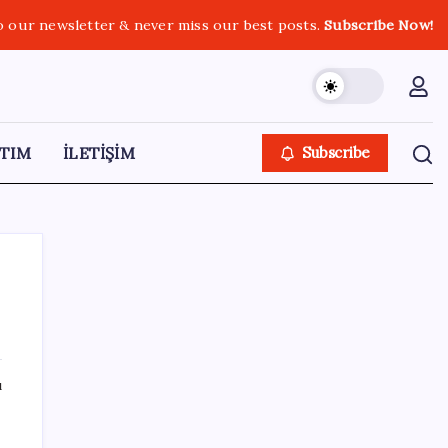
o our newsletter & never miss our best posts.
Subscribe Now!
TIM
İLETİŞİM
Subscribe
SON YAZILAR
ı
Bakan Şimşek’ten “Milletimizle Çeyrek Asır,
Türkiye Geleceğe Hazır” paylaşımı