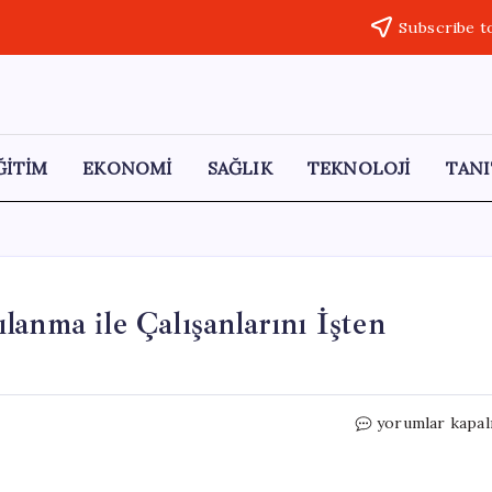
Subscribe t
ĞİTİM
EKONOMİ
SAĞLIK
TEKNOLOJİ
TANI
anma ile Çalışanlarını İşten
LinkedIn,
yorumlar kapal
Küresel
Yeniden
Yapılanma