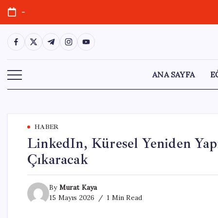
Skip
-
to
content
https://www.facebook.com/
https://twitter.com/
https://t.me/
https://www.instagram.com/
https://youtube.com/
ANA SAYFA
E
HABER
LinkedIn, Küresel Yeniden Yapıl
Çıkaracak
By
Murat Kaya
15 Mayıs 2026
1 Min Read