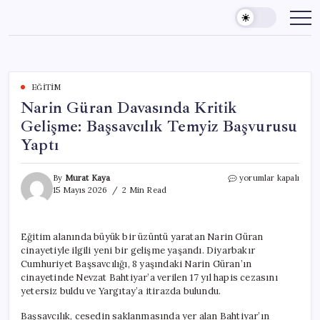
Skip
to
content
EĞITIM
Narin Güran Davasında Kritik
Gelişme: Başsavcılık Temyiz Başvurusu
Yaptı
Narin
By
Murat Kaya
yorumlar kapalı
Güran
15 Mayıs 2026
2 Min Read
Davasında
Kritik
Gelişme:
Eğitim alanında büyük bir üzüntü yaratan Narin Güran
Başsavcılık
cinayetiyle ilgili yeni bir gelişme yaşandı. Diyarbakır
Temyiz
Başvurusu
Cumhuriyet Başsavcılığı, 8 yaşındaki Narin Güran’ın
Yaptı
cinayetinde Nevzat Bahtiyar’a verilen 17 yıl hapis cezasını
için
yetersiz buldu ve Yargıtay’a itirazda bulundu.
Başsavcılık, cesedin saklanmasında yer alan Bahtiyar’ın