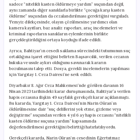
sadece “nitelikli kasten öldürmeye yardım” suçundan değil,
aynı zamanda diğer sanıklarla birlikte “çocuğa karşı kasten
öldürme” suçundan da cezalandırılması gerektiğini vurguladı.
Temyiz dilekçesinde, olayın çözülmesine yardımcı olan
kamera kayıtları, baz analiz raporları, araç incelemeleri ve
kriminal raporların sanıkların eylemlerinin birlikte
gerçekleştirildiğini ortaya koyduğu ifade edildi.
Ayrıca, Bahtiyar’ın cesedi saklama sürecindeki tutumunun suç
ortaklığına işaret ettiğini belirten Başsavcılık, verilen cezanın
hukuka ve usule aykırı olduğunu savunarak kararın
bozulmasını talep etti. Dosya, gerekli incelemelerin yapılması
için Yargıtay 1. Ceza Dairesi’ne sevk edildi.
Diyarbakır 8. Ağır Ceza Mahkemesi’nde görülen davanın 16
Nisan 2023 tarihindeki karar duruşmasında, Bahtiyar’a verilen
hapis cezasına ilişkin 49 sayfalık gerekçeli karar açıklanmıştı.
Bu kararda, Yargıtay 1. Ceza Dairesi’nin Narin Güran’ın
öldürülmesine dair “suç delillerini yok etme, gizleme veya
değiştirme” suçundan verilen 4 yıl 6 ay hapis cezasını “nitelikli
kasten öldürme suçuna yardım” kapsamında
değerlendirilmesi gerektiğini belirttiği hatırlatılıyordu.
Gerekçeli kararda, Narin Güran’ın cesedinin Eğertutmaz