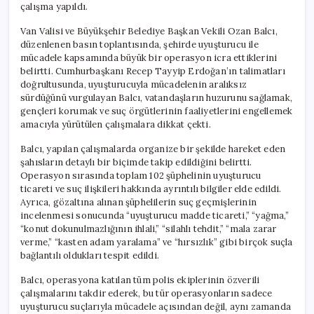
çalışma yapıldı.
Van Valisi ve Büyükşehir Belediye Başkan Vekili Ozan Balcı,
düzenlenen basın toplantısında, şehirde uyuşturucu ile
mücadele kapsamında büyük bir operasyon icra ettiklerini
belirtti. Cumhurbaşkanı Recep Tayyip Erdoğan’ın talimatları
doğrultusunda, uyuşturucuyla mücadelenin aralıksız
sürdüğünü vurgulayan Balcı, vatandaşların huzurunu sağlamak,
gençleri korumak ve suç örgütlerinin faaliyetlerini engellemek
amacıyla yürütülen çalışmalara dikkat çekti.
Balcı, yapılan çalışmalarda organize bir şekilde hareket eden
şahısların detaylı bir biçimde takip edildiğini belirtti.
Operasyon sırasında toplam 102 şüphelinin uyuşturucu
ticareti ve suç ilişkileri hakkında ayrıntılı bilgiler elde edildi.
Ayrıca, gözaltına alınan şüphelilerin suç geçmişlerinin
incelenmesi sonucunda “uyuşturucu madde ticareti,” “yağma,”
“konut dokunulmazlığının ihlali,” “silahlı tehdit,” “mala zarar
verme,” “kasten adam yaralama” ve “hırsızlık” gibi birçok suçla
bağlantılı oldukları tespit edildi.
Balcı, operasyona katılan tüm polis ekiplerinin özverili
çalışmalarını takdir ederek, bu tür operasyonların sadece
uyuşturucu suçlarıyla mücadele açısından değil, aynı zamanda