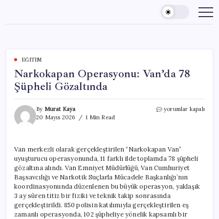
Skip
to
content
EĞITIM
Narkokapan Operasyonu: Van’da 78
Şüpheli Gözaltında
Narkokapan
By
Murat Kaya
yorumlar kapalı
Operasyonu:
20 Mayıs 2026
1 Min Read
Van’da
78
Şüpheli
Van merkezli olarak gerçekleştirilen “Narkokapan Van”
Gözaltında
uyuşturucu operasyonunda, 11 farklı ilde toplamda 78 şüpheli
için
gözaltına alındı. Van Emniyet Müdürlüğü, Van Cumhuriyet
Başsavcılığı ve Narkotik Suçlarla Mücadele Başkanlığı’nın
koordinasyonunda düzenlenen bu büyük operasyon, yaklaşık
3 ay süren titiz bir fiziki ve teknik takip sonrasında
gerçekleştirildi. 850 polisin katılımıyla gerçekleştirilen eş
zamanlı operasyonda, 102 şüpheliye yönelik kapsamlı bir