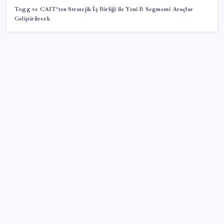
Togg ve CAIT’ten Stratejik İş Birliği ile Yeni B Segmenti Araçlar
Geliştirilecek
SON YAZILAR
Resmi Gazete’de bugün (08.08.2026)
Pezeşkiyan: Teslim olmaya zorlanırsak savaşırız,
boyun eğmeyiz
Telif baskısı sonuç verdi: Suno şarkılarına dijital imza
geliyor
Citi, üçüncü çeyrek petrol tahminini yükseltti