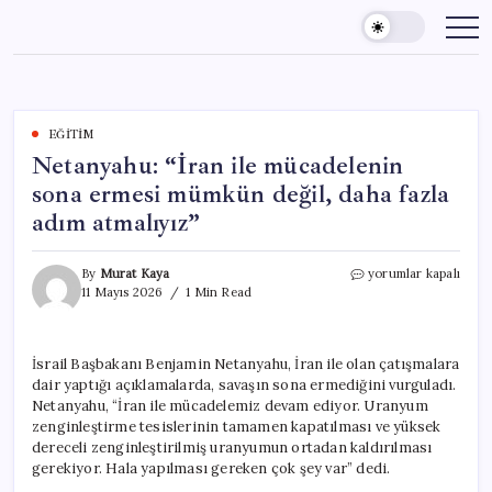
Skip
to
content
EĞITIM
Netanyahu: “İran ile mücadelenin
sona ermesi mümkün değil, daha fazla
adım atmalıyız”
Netanyahu:
By
Murat Kaya
yorumlar kapalı
“İran
11 Mayıs 2026
1 Min Read
ile
mücadelenin
sona
İsrail Başbakanı Benjamin Netanyahu, İran ile olan çatışmalara
ermesi
dair yaptığı açıklamalarda, savaşın sona ermediğini vurguladı.
mümkün
değil,
Netanyahu, “İran ile mücadelemiz devam ediyor. Uranyum
daha
zenginleştirme tesislerinin tamamen kapatılması ve yüksek
fazla
dereceli zenginleştirilmiş uranyumun ortadan kaldırılması
adım
gerekiyor. Hala yapılması gereken çok şey var” dedi.
atmalıyız”