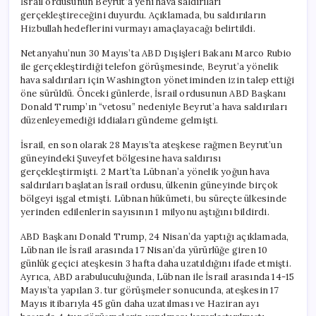
İsrail ordusunun Beyrut’a yeni hava saldırıları
gerçekleştireceğini duyurdu. Açıklamada, bu saldırıların
Hizbullah hedeflerini vurmayı amaçlayacağı belirtildi.
Netanyahu’nun 30 Mayıs’ta ABD Dışişleri Bakanı Marco Rubio
ile gerçekleştirdiği telefon görüşmesinde, Beyrut’a yönelik
hava saldırıları için Washington yönetiminden izin talep ettiği
öne sürüldü. Önceki günlerde, İsrail ordusunun ABD Başkanı
Donald Trump’ın “vetosu” nedeniyle Beyrut’a hava saldırıları
düzenleyemediği iddiaları gündeme gelmişti.
İsrail, en son olarak 28 Mayıs’ta ateşkese rağmen Beyrut’un
güneyindeki Şuveyfet bölgesine hava saldırısı
gerçekleştirmişti. 2 Mart’ta Lübnan’a yönelik yoğun hava
saldırıları başlatan İsrail ordusu, ülkenin güneyinde birçok
bölgeyi işgal etmişti. Lübnan hükümeti, bu süreçte ülkesinde
yerinden edilenlerin sayısının 1 milyonu aştığını bildirdi.
ABD Başkanı Donald Trump, 24 Nisan’da yaptığı açıklamada,
Lübnan ile İsrail arasında 17 Nisan’da yürürlüğe giren 10
günlük geçici ateşkesin 3 hafta daha uzatıldığını ifade etmişti.
Ayrıca, ABD arabuluculuğunda, Lübnan ile İsrail arasında 14-15
Mayıs’ta yapılan 3. tur görüşmeler sonucunda, ateşkesin 17
Mayıs itibarıyla 45 gün daha uzatılması ve Haziran ayı