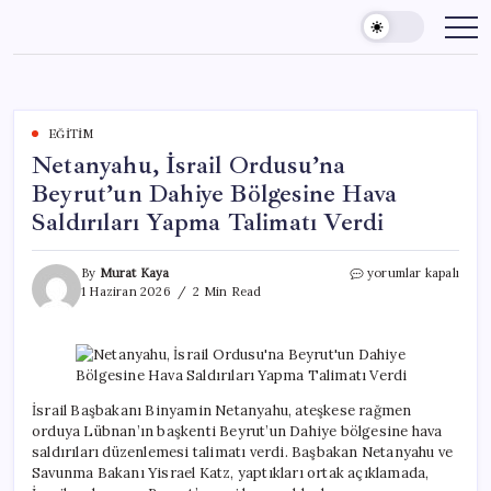
Skip
to
content
EĞITIM
Netanyahu, İsrail Ordusu’na
Beyrut’un Dahiye Bölgesine Hava
Saldırıları Yapma Talimatı Verdi
Netanyahu,
By
Murat Kaya
yorumlar kapalı
İsrail
1 Haziran 2026
2 Min Read
Ordusu’na
Beyrut’un
Dahiye
Bölgesine
Hava
Saldırıları
İsrail Başbakanı Binyamin Netanyahu, ateşkese rağmen
Yapma
orduya Lübnan’ın başkenti Beyrut’un Dahiye bölgesine hava
Talimatı
saldırıları düzenlemesi talimatı verdi. Başbakan Netanyahu ve
Verdi
Savunma Bakanı Yisrael Katz, yaptıkları ortak açıklamada,
için