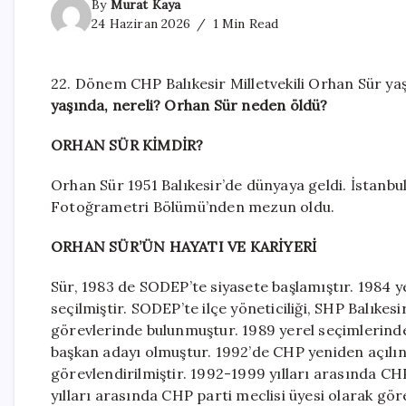
By
Murat Kaya
24 Haziran 2026
1 Min Read
22. Dönem CHP Balıkesir Milletvekili Orhan Sür yaş
yaşında, nereli? Orhan Sür neden öldü?
ORHAN SÜR KİMDİR?
Orhan Sür 1951 Balıkesir’de dünyaya geldi. İstanbul
Fotoğrametri Bölümü’nden mezun oldu.
ORHAN SÜR’ÜN HAYATI VE KARİYERİ
Sür, 1983 de SODEP’te siyasete başlamıştır. 1984 ye
seçilmiştir. SODEP’te ilçe yöneticiliği, SHP Balıkesi
görevlerinde bulunmuştur. 1989 yerel seçimlerinde
başkan adayı olmuştur. 1992’de CHP yeniden açılınc
görevlendirilmiştir. 1992-1999 yılları arasında CH
yılları arasında CHP parti meclisi üyesi olarak gö