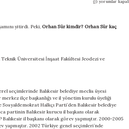
Orhan
yorumlar kapal
Sür
kimdir?
Orhan
Sür
amını yitirdi. Peki,
Orhan Sür kimdir? Orhan Sür kaç
kaç
yaşında,
nereli?
Orhan
Sür
 Teknik Üniversitesi İnşaat Fakültesi Jeodezi ve
neden
öldü?
için
rel seçimlerinde Balıkesir belediye meclis üyesi
r merkez ilçe başkanlığı ve il yönetim kurulu üyeliği
 Sosyaldemokrat Halkçı Parti’den Balıkesir belediye
a partinin Balıkesir kurucu il başkanı olarak
P Balıkesir il başkanı olarak görev yapmıştır. 2000-2005
rev yapmıştır. 2002 Türkiye genel seçimleri’nde