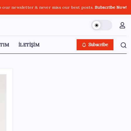
o our newsletter & never miss our best posts.
Subscribe Now!
TIM
İLETİŞİM
Subscribe
SON YAZILAR
Bakan Şimşek’ten “Milletimizle Çeyrek Asır,
Türkiye Geleceğe Hazır” paylaşımı