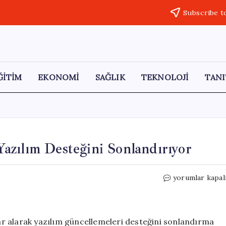
Subscribe t
ĞİTİM
EKONOMİ
SAĞLIK
TEKNOLOJİ
TANI
azılım Desteğini Sonlandırıyor
Samsung,
yorumlar kapal
Üç
Popüler
Modelin
Yazılım
arar alarak yazılım güncellemeleri desteğini sonlandırma