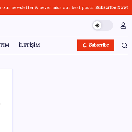
o our newsletter & never miss our best posts.
Subscribe Now!
TIM
İLETİŞİM
Subscribe
ı
SON YAZILAR
Bakan Şimşek’ten “Milletimizle Çeyrek Asır,
Türkiye Geleceğe Hazır” paylaşımı