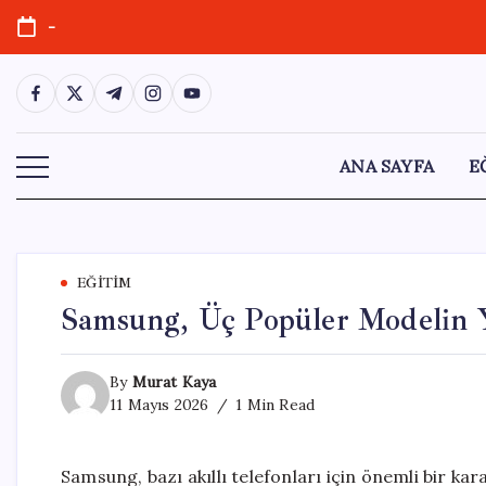
Skip
-
to
content
https://www.facebook.com/
https://twitter.com/
https://t.me/
https://www.instagram.com/
https://youtube.com/
ANA SAYFA
E
EĞITIM
Samsung, Üç Popüler Modelin Y
By
Murat Kaya
11 Mayıs 2026
1 Min Read
Samsung, bazı akıllı telefonları için önemli bir k