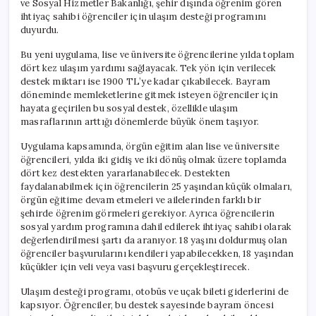
ve Sosyal Hizmetler Bakanlığı, şehir dışında öğrenim gören
Bakanlığı’ndan
ihtiyaç sahibi öğrenciler için ulaşım desteği programını
Yeni
duyurdu.
Uygulama
için
Bu yeni uygulama, lise ve üniversite öğrencilerine yılda toplam
dört kez ulaşım yardımı sağlayacak. Tek yön için verilecek
destek miktarı ise 1900 TL’ye kadar çıkabilecek. Bayram
döneminde memleketlerine gitmek isteyen öğrenciler için
hayata geçirilen bu sosyal destek, özellikle ulaşım
masraflarının arttığı dönemlerde büyük önem taşıyor.
Uygulama kapsamında, örgün eğitim alan lise ve üniversite
öğrencileri, yılda iki gidiş ve iki dönüş olmak üzere toplamda
dört kez destekten yararlanabilecek. Destekten
faydalanabilmek için öğrencilerin 25 yaşından küçük olmaları,
örgün eğitime devam etmeleri ve ailelerinden farklı bir
şehirde öğrenim görmeleri gerekiyor. Ayrıca öğrencilerin
sosyal yardım programına dahil edilerek ihtiyaç sahibi olarak
değerlendirilmesi şartı da aranıyor. 18 yaşını doldurmuş olan
öğrenciler başvurularını kendileri yapabilecekken, 18 yaşından
küçükler için veli veya vasi başvuru gerçekleştirecek.
Ulaşım desteği programı, otobüs ve uçak bileti giderlerini de
kapsıyor. Öğrenciler, bu destek sayesinde bayram öncesi