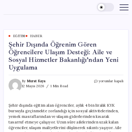
Skip
to
content
EĞITIM
HABER
Şehir Dışında Öğrenim Gören
Öğrencilere Ulaşım Desteği: Aile ve
Sosyal Hizmetler Bakanlığı’ndan Yeni
Uygulama
Şehir
By
Murat Kaya
yorumlar kapalı
Dışında
12 Mayıs 2026
1 Min Read
Öğrenim
Gören
Öğrencilere
Şehir dışında eğitim alan öğrenciler, aylık 4 bin liralık KYK
Ulaşım
bursuyla geçinmekte zorlandığı için sosyal aktivitelerinden,
Desteği:
Aile
yemek masraflarından ve ulaşım giderlerinden kısarak
ve
tasarruf etmeye çalışıyor. Uzun süre ailelerinden uzak kalan
Sosyal
öğrenciler, ulaşım maliyetlerini düşünerek sıkıntı yaşıyor. Aile
Hizmetler