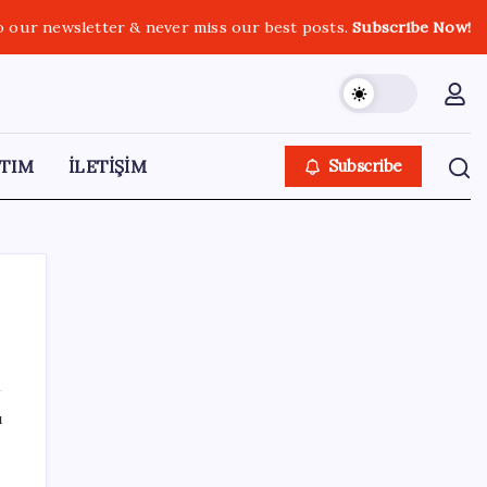
o our newsletter & never miss our best posts.
Subscribe Now!
TIM
İLETİŞİM
Subscribe
SON YAZILAR
ı
Bakan Şimşek’ten “Milletimizle Çeyrek Asır,
Türkiye Geleceğe Hazır” paylaşımı