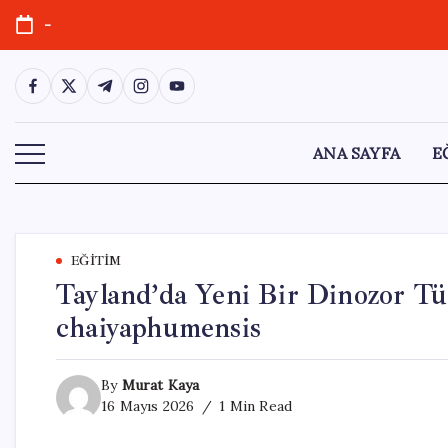
Skip
-
to
content
https://www.facebook.com/
https://twitter.com/
https://t.me/
https://www.instagram.com/
https://youtube.com/
ANA SAYFA
E
EĞITIM
Tayland’da Yeni Bir Dinozor Tü
chaiyaphumensis
By
Murat Kaya
16 Mayıs 2026
1 Min Read