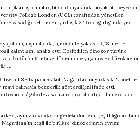
Türü
tolojik araştırmalar, bilim dünyasında büyük bir heyecan
Keşfedildi:
University College London (UCL) tarafından yönetilen
Nagatitan
l önce yaşadığı belirlenen yaklaşık 27 ton ağırlığında yeni
chaiyaphumens
için
yapılan çalışmalarda, içerisinde yaklaşık 1,78 metre
osil kalıntısını analiz etti. Keşfedilen dinozor türüne
sanları, bu türün Kretase döneminde yaşamış en büyük uzun
irtti.
itiwoot Sethapanicsakul, Nagatitan’ın yaklaşık 27 metre
r mavi balinayla benzerlik gösterdiğini ifade etti.
rontosaurus’ gibi devasa uzun boyunlu otçul dinozorları
tutarken, aynı zamanda bölgedeki dinozor çeşitliliğinin dah
 Nagatitan’ın keşfi ile birlikte, dinozorların evrimi