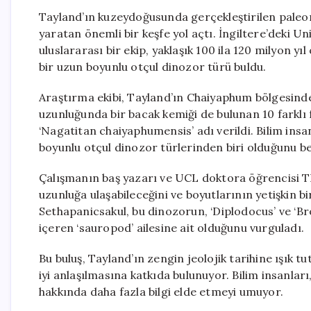
Tayland’ın kuzeydoğusunda gerçekleştirilen paleon
yaratan önemli bir keşfe yol açtı. İngiltere’deki 
uluslararası bir ekip, yaklaşık 100 ila 120 milyon yı
bir uzun boyunlu otçul dinozor türü buldu.
Araştırma ekibi, Tayland’ın Chaiyaphum bölgesinde 
uzunluğunda bir bacak kemiği de bulunan 10 farklı f
‘Nagatitan chaiyaphumensis’ adı verildi. Bilim in
boyunlu otçul dinozor türlerinden biri olduğunu bel
Çalışmanın baş yazarı ve UCL doktora öğrencisi Th
uzunluğa ulaşabileceğini ve boyutlarının yetişkin bi
Sethapanicsakul, bu dinozorun, ‘Diplodocus’ ve ‘B
içeren ‘sauropod’ ailesine ait olduğunu vurguladı.
Bu buluş, Tayland’ın zengin jeolojik tarihine ışık 
iyi anlaşılmasına katkıda bulunuyor. Bilim insanları,
hakkında daha fazla bilgi elde etmeyi umuyor.