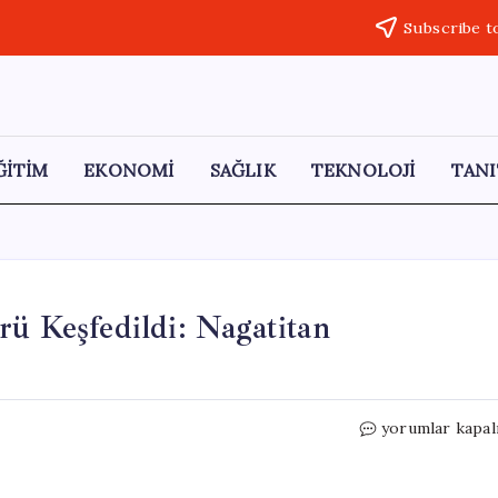
Subscribe t
ĞİTİM
EKONOMİ
SAĞLIK
TEKNOLOJİ
TANI
rü Keşfedildi: Nagatitan
Tayland’da
yorumlar kapal
Yeni
Bir
Dinozor