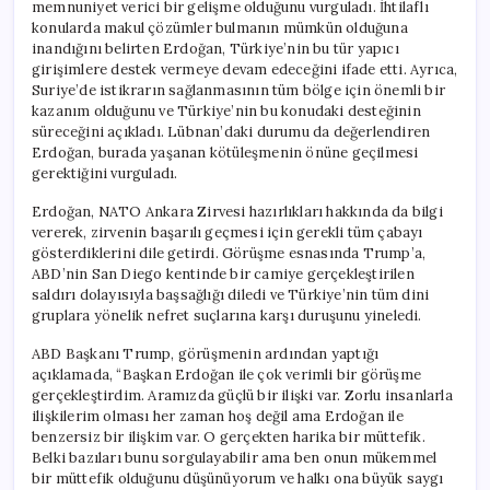
memnuniyet verici bir gelişme olduğunu vurguladı. İhtilaflı
konularda makul çözümler bulmanın mümkün olduğuna
inandığını belirten Erdoğan, Türkiye’nin bu tür yapıcı
girişimlere destek vermeye devam edeceğini ifade etti. Ayrıca,
Suriye’de istikrarın sağlanmasının tüm bölge için önemli bir
kazanım olduğunu ve Türkiye’nin bu konudaki desteğinin
süreceğini açıkladı. Lübnan’daki durumu da değerlendiren
Erdoğan, burada yaşanan kötüleşmenin önüne geçilmesi
gerektiğini vurguladı.
Erdoğan, NATO Ankara Zirvesi hazırlıkları hakkında da bilgi
vererek, zirvenin başarılı geçmesi için gerekli tüm çabayı
gösterdiklerini dile getirdi. Görüşme esnasında Trump’a,
ABD’nin San Diego kentinde bir camiye gerçekleştirilen
saldırı dolayısıyla başsağlığı diledi ve Türkiye’nin tüm dini
gruplara yönelik nefret suçlarına karşı duruşunu yineledi.
ABD Başkanı Trump, görüşmenin ardından yaptığı
açıklamada, “Başkan Erdoğan ile çok verimli bir görüşme
gerçekleştirdim. Aramızda güçlü bir ilişki var. Zorlu insanlarla
ilişkilerim olması her zaman hoş değil ama Erdoğan ile
benzersiz bir ilişkim var. O gerçekten harika bir müttefik.
Belki bazıları bunu sorgulayabilir ama ben onun mükemmel
bir müttefik olduğunu düşünüyorum ve halkı ona büyük saygı