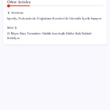
Other Articles
Previous
Spotify, Podcastlerde Doğrulama Rozetleri ile Güvenilir İçerik Sunuyor
Next
21 Mayıs Burç Yorumları: Günlük Astrolojik Etkiler Ruh Halinizi
Belirliyor
SON YAZILAR
Kritik toplantıya günler kaldı: Merkez Bankası
enflasyon tahminlerini 13 Ağustos’ta duyuracak