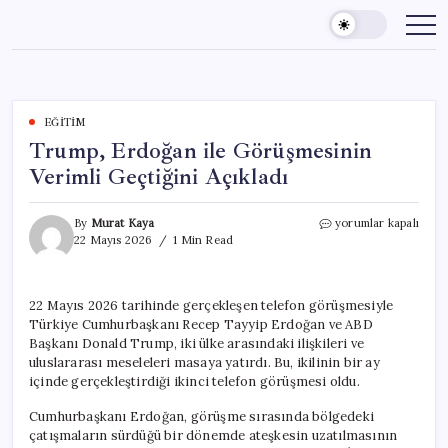
Skip
to
content
EĞITIM
Trump, Erdoğan ile Görüşmesinin
Verimli Geçtiğini Açıkladı
Trump,
By
Murat Kaya
yorumlar kapalı
Erdoğan
22 Mayıs 2026
1 Min Read
ile
Görüşmesinin
Verimli
22 Mayıs 2026 tarihinde gerçekleşen telefon görüşmesiyle
Geçtiğini
Türkiye Cumhurbaşkanı Recep Tayyip Erdoğan ve ABD
Açıkladı
için
Başkanı Donald Trump, iki ülke arasındaki ilişkileri ve
uluslararası meseleleri masaya yatırdı. Bu, ikilinin bir ay
içinde gerçekleştirdiği ikinci telefon görüşmesi oldu.
Cumhurbaşkanı Erdoğan, görüşme sırasında bölgedeki
çatışmaların sürdüğü bir dönemde ateşkesin uzatılmasının