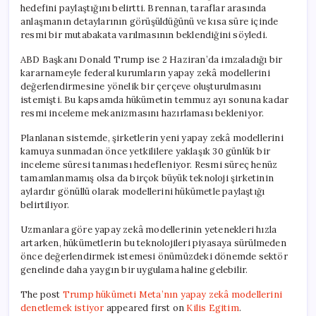
hedefini paylaştığını belirtti. Brennan, taraflar arasında
anlaşmanın detaylarının görüşüldüğünü ve kısa süre içinde
resmi bir mutabakata varılmasının beklendiğini söyledi.
ABD Başkanı Donald Trump ise 2 Haziran’da imzaladığı bir
kararnameyle federal kurumların yapay zekâ modellerini
değerlendirmesine yönelik bir çerçeve oluşturulmasını
istemişti. Bu kapsamda hükümetin temmuz ayı sonuna kadar
resmi inceleme mekanizmasını hazırlaması bekleniyor.
Planlanan sistemde, şirketlerin yeni yapay zekâ modellerini
kamuya sunmadan önce yetkililere yaklaşık 30 günlük bir
inceleme süresi tanıması hedefleniyor. Resmi süreç henüz
tamamlanmamış olsa da birçok büyük teknoloji şirketinin
aylardır gönüllü olarak modellerini hükümetle paylaştığı
belirtiliyor.
Uzmanlara göre yapay zekâ modellerinin yetenekleri hızla
artarken, hükümetlerin bu teknolojileri piyasaya sürülmeden
önce değerlendirmek istemesi önümüzdeki dönemde sektör
genelinde daha yaygın bir uygulama haline gelebilir.
The post
Trump hükümeti Meta’nın yapay zekâ modellerini
denetlemek istiyor
appeared first on
Kilis Egitim
.