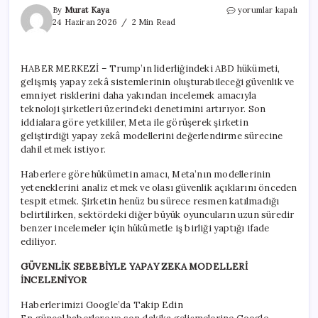
Trump
By
Murat Kaya
yorumlar kapalı
hükümeti
24 Haziran 2026
2 Min Read
Meta’nın
yapay
zekâ
HABER MERKEZİ – Trump’ın liderliğindeki ABD hükümeti,
modellerini
gelişmiş yapay zekâ sistemlerinin oluşturabileceği güvenlik ve
denetlemek
istiyor
emniyet risklerini daha yakından incelemek amacıyla
için
teknoloji şirketleri üzerindeki denetimini artırıyor. Son
iddialara göre yetkililer, Meta ile görüşerek şirketin
geliştirdiği yapay zekâ modellerini değerlendirme sürecine
dahil etmek istiyor.
Haberlere göre hükümetin amacı, Meta’nın modellerinin
yeteneklerini analiz etmek ve olası güvenlik açıklarını önceden
tespit etmek. Şirketin henüz bu sürece resmen katılmadığı
belirtilirken, sektördeki diğer büyük oyuncuların uzun süredir
benzer incelemeler için hükümetle iş birliği yaptığı ifade
ediliyor.
GÜVENLİK SEBEBİYLE YAPAY ZEKA MODELLERİ
İNCELENİYOR
Haberlerimizi Google’da Takip Edin