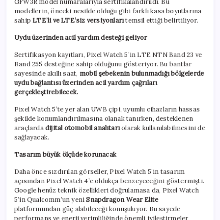
GFW3R model numaralarıyla sertifikalandırıldı. Bu
modellerin, önceki nesilde olduğu gibi farklı kasa boyutlarına
sahip
LTE’li ve LTE’siz versiyonları
temsil ettiği belirtiliyor.
Uydu üzerinden acil yardım desteği geliyor
Sertifikasyon kayıtları, Pixel Watch 5’in LTE NTN Band 23 ve
Band 255 desteğine sahip olduğunu gösteriyor. Bu bantlar
sayesinde akıllı saat,
mobil şebekenin bulunmadığı bölgelerde
uydu bağlantısı üzerinden acil yardım çağrıları
gerçekleştirebilecek.
Pixel Watch 5’te yer alan UWB çipi, uyumlu cihazların hassas
şekilde konumlandırılmasına olanak tanırken, desteklenen
araçlarda
dijital otomobil anahtarı
olarak kullanılabilmesini de
sağlayacak.
Tasarım büyük ölçüde korunacak
Daha önce sızdırılan görseller, Pixel Watch 5’in tasarım
açısından Pixel Watch 4’e oldukça benzeyeceğini göstermişti.
Google henüz teknik özellikleri doğrulamasa da, Pixel Watch
5’in Qualcomm’un yeni
Snapdragon Wear Elite
platformundan güç alabileceği konuşuluyor. Bu sayede
performans ve enerji verimliliğinde önemli iyileştirmeler