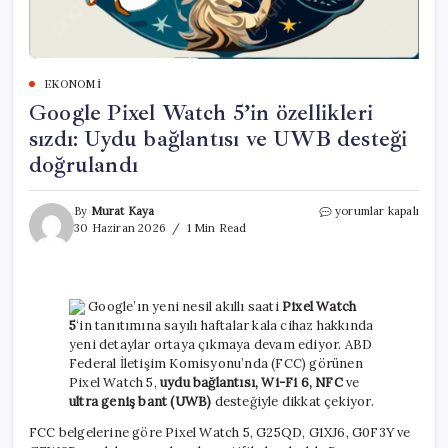
EKONOMI
Google Pixel Watch 5’in özellikleri
sızdı: Uydu bağlantısı ve UWB desteği
doğrulandı
Google
By
Murat Kaya
yorumlar kapalı
Pixel
30 Haziran 2026
1 Min Read
Watch
5’in
özellikleri
sızdı:
Google’ın yeni nesil akıllı saati
Pixel Watch
Uydu
5
‘in tanıtımına sayılı haftalar kala cihaz hakkında
bağlantısı
yeni detaylar ortaya çıkmaya devam ediyor. ABD
ve
Federal İletişim Komisyonu’nda (FCC) görünen
UWB
desteği
Pixel Watch 5,
uydu bağlantısı, Wi-Fi 6, NFC
ve
doğrulandı
ultra geniş bant (UWB)
desteğiyle dikkat çekiyor.
için
FCC belgelerine göre Pixel Watch 5, G25QD, G1XJ6, G0F3Y ve