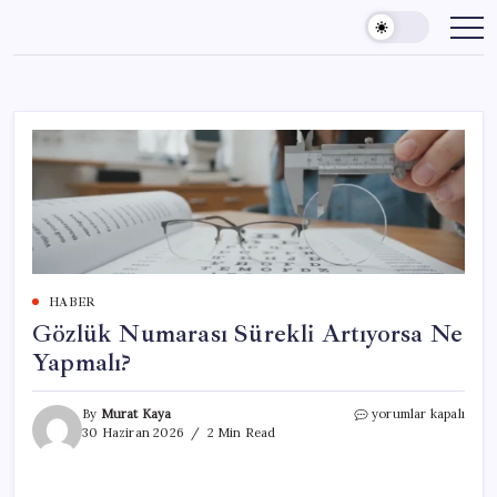
Skip
to
content
HABER
Gözlük Numarası Sürekli Artıyorsa Ne
Yapmalı?
Gözlük
By
Murat Kaya
yorumlar kapalı
Numarası
30 Haziran 2026
2 Min Read
Sürekli
Artıyorsa
Ne