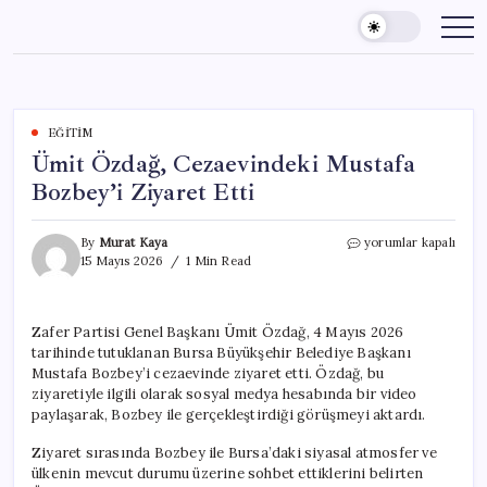
Skip
to
content
EĞITIM
Ümit Özdağ, Cezaevindeki Mustafa
Bozbey’i Ziyaret Etti
Ümit
By
Murat Kaya
yorumlar kapalı
Özdağ,
15 Mayıs 2026
1 Min Read
Cezaevindeki
Mustafa
Bozbey’i
Zafer Partisi Genel Başkanı Ümit Özdağ, 4 Mayıs 2026
Ziyaret
tarihinde tutuklanan Bursa Büyükşehir Belediye Başkanı
Etti
için
Mustafa Bozbey’i cezaevinde ziyaret etti. Özdağ, bu
ziyaretiyle ilgili olarak sosyal medya hesabında bir video
paylaşarak, Bozbey ile gerçekleştirdiği görüşmeyi aktardı.
Ziyaret sırasında Bozbey ile Bursa’daki siyasal atmosfer ve
ülkenin mevcut durumu üzerine sohbet ettiklerini belirten